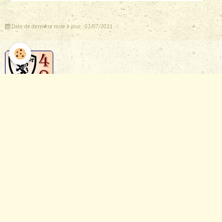
Date de dernière mise à jour : 02/07/2021
Calendrier 2026
Lire les annonces
Les Clubs Amis
Voitures des adhérents
Nos partenaires
Adhésion