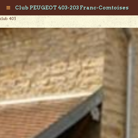
Club PEUGEOT 403-203 Franc-Comtoises
club 403