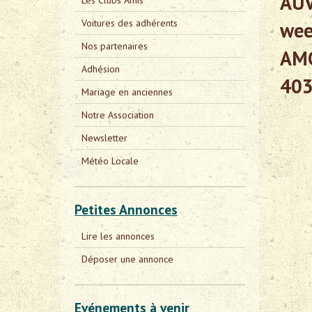
AUV
Les Clubs Amis
Voitures des adhérents
wee
Nos partenaires
AMO
Adhésion
403
Mariage en anciennes
Notre Association
Newsletter
Météo Locale
Petites Annonces
Lire les annonces
Déposer une annonce
Evénements à venir