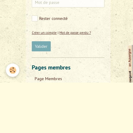
Rester connecté
Créer un compte
|
Mot de passe perdu ?
Valider
Pages membres
Page Membres