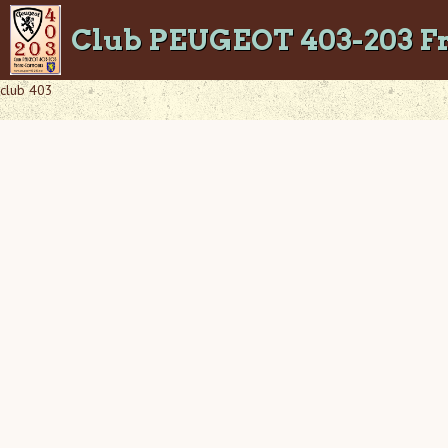
Club PEUGEOT 403-203 F
club 403