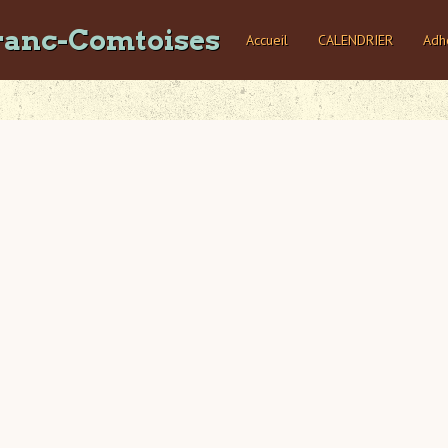
ranc-Comtoises
Accueil
CALENDRIER
Adh