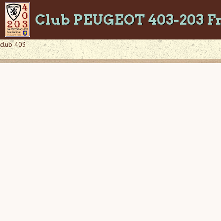
Club PEUGEOT 403-203 F
club 403