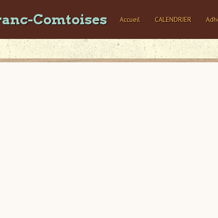
ranc-Comtoises
Accueil
CALENDRIER
Adh