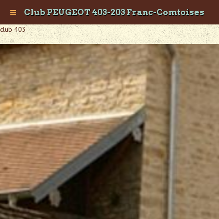
Club PEUGEOT 403-203 Franc-Comtoises
club 403