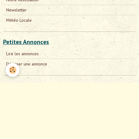
Newsletter
Météo Locale
Petites Annonces
Lire les annonces
Déposer une annonce
Evénements à venir
Aucun évènement à afficher.
Photos et Vidéos
Liens PHOTOS
En passant par la FrancheComté