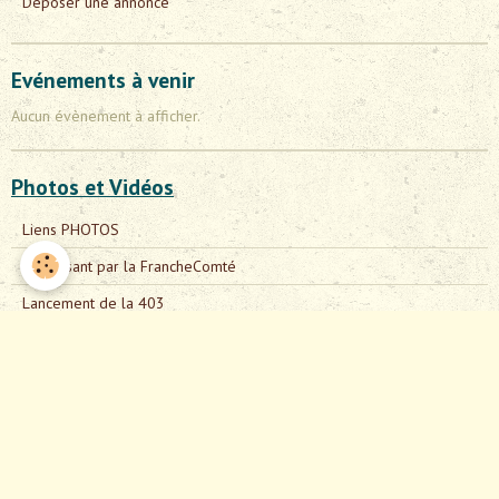
Déposer une annonce
Evénements à venir
Aucun évènement à afficher.
Photos et Vidéos
Liens PHOTOS
En passant par la FrancheComté
Lancement de la 403
La Peugeot 203
4ème bouchon de Lapalisse
La Femme au Volant
Espace membre