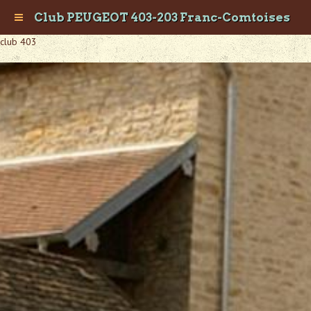
Club PEUGEOT 403-203 Franc-Comtoises
club 403